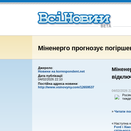
Міненерго прогнозує погірше
Мінене
Джерело
:
Новини на korrespondent.net
відклю
Дата публікації
:
04/02/2026 22:10
Постійна адреса новини
:
http://www.vsinovyny.com/12659537
04/02/2026 2
Росія
тижде
»
Читати по
«
Наступна н
Ford і Xi
спільного