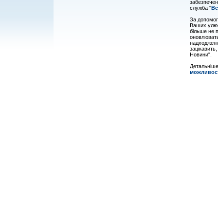
забезпечен
служба "
Вс
За допомог
Ваших улюб
більше не п
оновлювати 
надходженн
зацікавить,
Новини".
Детальніше
можливос