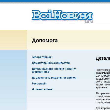
Допомога
Деталь
Імпорт стрічок
Демонстрація можливостей
Детальніше про стрічки новин у
Протягом к
форматі RSS
інформаційн
сайтів маю
Додавання та видалення стрічок
за допомог
цей стандар
Реєстрація
таким чино
зручніше.
Читання новин
Як правило
ознайомити
зацікавлен
ознайомити
Для перегл